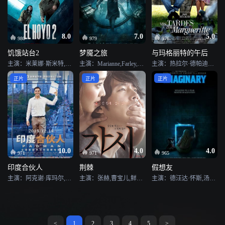
8.0
7.0
5.0
980
979
976
饥饿站台2
梦魇之旅
与玛格丽特的午后
主演：米莱娜·斯米特,霍威克·库区科利安,娜塔丽·特纳,奥斯卡·贾恩那达,伊万·马萨格,佐伦·伊格,巴斯蒂安·乌盖托,阿曼多·布伊卡,佩德罗·巴楚拉,安东尼亚·圣胡安,亚历山德拉·玛桑凯,埃米利奥·布阿勒,阿尔伯特·普拉,戈尔卡·祖菲奥瑞,肯·阿普多恩,霍士·福图纳,玛利亚姆·图雷,瑟辛诺·亨利埃特,帕蒂·波奈特,塔罗·坎德尔
主演：Marianne,Farley,奎恩·罗德,Francis,X.,McCarthy
主演：热拉尔·德帕迪约,吉赛勒·卡扎德絮,帕特里克·伯利奇,弗朗索瓦-格扎维埃·德梅松,莫拉娜,让-弗朗索瓦·斯泰弗南,克莱尔·莫里耶,索菲·吉耶曼,梅兰妮·贝尔内尔
正片
正片
正片
10.0
4.0
4.0
971
971
965
印度合伙人
荆棘
假想友
主演：阿克谢·库玛尔,拉迪卡·艾普特,索娜姆·卡普尔,乔蒂·苏巴,森尔·辛,阿米达普·巴强,雷·拉维
主演：张赫,曹宝儿,鲜于善,张申英
主演：德汪达·怀斯,汤姆·佩恩,贝蒂·巴克利,派珀·布劳恩,维罗尼卡·法尔孔,戴恩·迪利格罗,马修·佐藤,塔根·伯恩斯,叙泽特·兰格
<
1
2
3
4
5
>