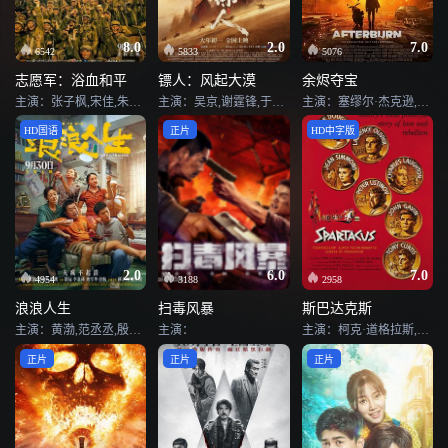
8.0
2.0
7.0
6542
5833
5076
志愿军：浴血和平
镖人：风起大漠
余烬夺宝
主演：张子枫,宋佳,朱亚文,陈飞宇,彭昱畅,肖央,王砚辉,郭涛,王传君,周政杰,张宥浩,吴昊宸,王挺,郭晓东,李晨,杜江,冯绍峰,闫妮,阿如那,曲禾,王雨甜,于谨维,王阳,张雪迎,刘军,朱一龙,辛柏青,袁凯,梁靖康,于清斌
主演：吴京,谢霆锋,于适,陈丽君,孙艺洲,此沙,李云霄,梁家辉,张晋,惠英红,张译,李连杰,刘耀文,熊瑾怡,莒谦朗,白那日苏,梁壁荧,文俊辉,董思成,林秋楠,景瓷,张艺泷,李嘉辉,寇占文,代乐乐,释彦能,徐向东,淳于珊珊,孟鹤堂,于荣光,陈少熙,赵箭,袁和平
主演：塞缪尔·杰克逊,戴夫·巴蒂斯塔,欧嘉·柯瑞兰寇,丹尼尔·伯哈特,克里斯托弗·海维尤,伊登·爱普斯坦,乔治·索纳,菲尔·齐默尔曼,卢卡斯·弗拉斯,罗伯特·霍利克
HD国语
正片
HD中字版
2.0
6.0
7.0
4954
3188
2958
浪浪人生
扫毒风暴
斯巴达克斯
主演：黄渤,范丞丞,殷桃,常远,李嘉琦,刘雪华,付航,孙艺洲,张本煜,易小星,小爱,邓恩熙,李治良,刘西蒙,郝瀚,杜梦涵,庄园
主演：
主演：柯克·道格拉斯,劳伦斯·奥利弗,简·西蒙斯,查尔斯·劳顿,彼得·乌斯蒂诺夫,约翰·加文,尼娜·弗彻,托尼·柯蒂斯
正片
正片
正片