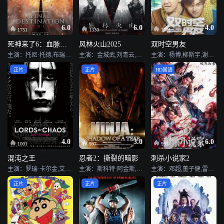
6.0
6.0
4.0
1751
1330
1001
死神来了6：血脉诅咒
风林火山2025
双时空男友
主演：托尼·托德,布瑞克·巴辛格,理查德·哈蒙,艾普尔·特莱克,莱亚·吉斯特德,凯特琳·桑塔·胡安娜,安娜·洛尔,马克斯·洛伊德-琼斯,特欧·布里奥尼斯,加布里埃尔·罗斯,欧文·帕特里克·乔伊纳,Yvette Ferguson,艾利克斯·扎哈拉,Brenna Llewellyn,特拉维斯·特纳,Sophia Chapdelaine,丁波·李,马蒂·芬诺乔,Mark Brandon,Jayden Oniah
主演：金城武,刘青云,梁家辉,古天乐,高圆圆,杜德伟,鲍起静,林俊贤,卢冠廷,姜珮瑶,卫诗雅,甘国亮,卢海鹏,刘永,吴嘉龙,李元霸,任贤齐,夏韶声,王德顺,程东,狼森,尼克·福特
主演：杨博,柳斯宇,谢非菲,周鑫洋,陈寒柏,周琳,张军,小琥,殷鸣辰,魏林
正片
正片
HD国语
4.0
3.0
6.0
1001
997
995
混沌之王
忍者2：撕裂的暗影
刺杀小说家2
主演：罗瑞·卡尔金,艾莫里·科恩,杰克·基默,斯凯·费雷拉,瓦尔特·斯卡斯加德
主演：斯科特·阿金斯,维他亚·潘斯林加姆,小杉健,蒂姆·曼,罗恩·斯穆安伯格
主演：邓超,董子健,雷佳音,王圣迪,丁程鑫,王彦霖,邓飞,张震,辛芷蕾,郭京飞,常远
正片
正片
正片