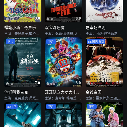
3.0
8.0
1.0
993
991
991
蜡笔小新：奇异乐园大冒险
双宝斗恶魔
屠宰场准则
主演：矢岛晶子,楢桥美纪,藤原启治,渊崎由里子,保志总一朗,田中秀幸,大塚芳忠,古川登志夫,辻亲八,深雪早苗,八奈见乘儿,玄田哲章,大泷进矢,盐泽兼人,纳谷六朗,高田由美,真柴摩利,林玉绪,一龙斋贞友,佐藤智惠,大冢智子,茶风林,坂东尚树,小山由香里,白石文子,志乃宫风子,三木真一郎,柳泽荣治,雪野五月,雏形明子
主演：泰勒·莱伯恩,艾伦·图代克,卡特里娜·宝登,杰西·莫斯,Philip,Granger,布兰顿·杰·麦克拉伦,克里斯蒂·莱恩,切兰·西蒙斯,特拉维斯·尼尔森,亚历克斯·阿瑟罗,Adam,Beauchesne,Joseph,Allan,Sutherland,Mitchell,Verigin,Angela,DeCorte,Karen,Reigh
主演：阿萨·巴特菲尔德,芬恩·科尔,赫敏·科菲尔德,麦克·辛,西蒙·佩吉,尼克·弗罗斯特,杰米·布莱克利,加萨·阿鲁瓦利亚,汤姆·里斯哈里斯,乔·哈特利,伊莎贝拉·拉夫兰德,哈娜可·福特曼,贝恩·科拉科,何梦琪,山姆·雷德兰,玛格特·罗比
正片
正片
HD国语|粤语
7.0
3.0
5.0
988
988
985
他们叫我吉克
汪汪队立大功大电影2：超能大冒险
金钱帝国
主演：克劳迪奥·桑塔玛利亚,卢卡·马里内利,伊莱尼·帕斯托雷利,斯特凡诺·安布罗吉,毛里齐奥·特塞
主演：麦肯娜·格瑞丝,马尔赛·马丁,芬恩·李-埃普,塔拉吉·P·汉森,罗恩·帕尔多,克里斯蒂安·康佛瑞,卡勒姆·肖尼克,克里斯蒂安·科劳,拉克斯顿·汉斯贝克,尼兰·帕尔西潘,里尔·莱尔·哈瓦瑞,詹姆斯·麦斯登,克里斯汀·贝尔,金·卡戴珊,泰勒·派瑞,布里斯·冈萨雷斯,艾伦·S·金,诺斯·威斯特,圣·威斯特,Joshua,Graham
主演：梁家辉,陈奕迅,黄秋生,刘洋,林保怡,方力申,王晶,徐子珊,孔琳,孟瑶
HD中字
正片
正片