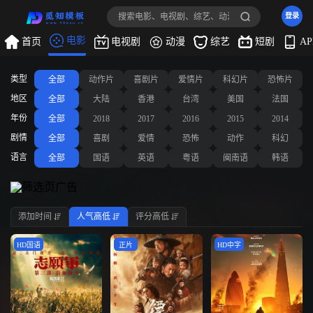
登录
电影
首页
电视剧
动漫
综艺
短剧
A
类型
全部
动作片
喜剧片
爱情片
科幻片
恐怖片
地区
全部
大陆
香港
台湾
美国
法国
年份
全部
2018
2017
2016
2015
2014
剧情
全部
喜剧
爱情
恐怖
动作
科幻
语言
全部
国语
英语
粤语
闽南语
韩语
添加时间
人气高低
评分高低
HD国语
正片
HD中字