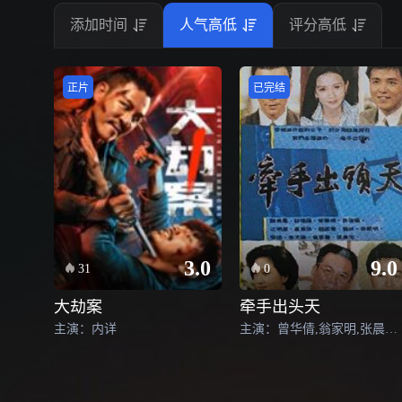
添加时间
人气高低
评分高低
正片
已完结
3.0
9.0
31
0
大劫案
牵手出头天
主演：内详
主演：曾华倩,翁家明,张晨光,林瑞阳,陈美凤,龙劭华,况明洁,蔡灿得,崔佩仪,许淑苹