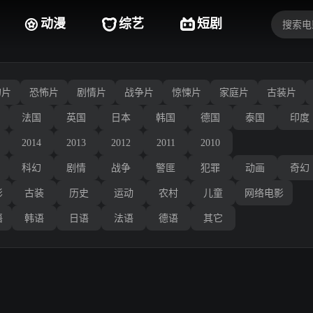
动漫
综艺
短剧
幻片
恐怖片
剧情片
战争片
惊悚片
家庭片
古装片
法国
英国
日本
韩国
德国
泰国
印度
2014
2013
2012
2011
2010
科幻
剧情
战争
警匪
犯罪
动画
奇幻
影
古装
历史
运动
农村
儿童
网络电影
语
韩语
日语
法语
德语
其它