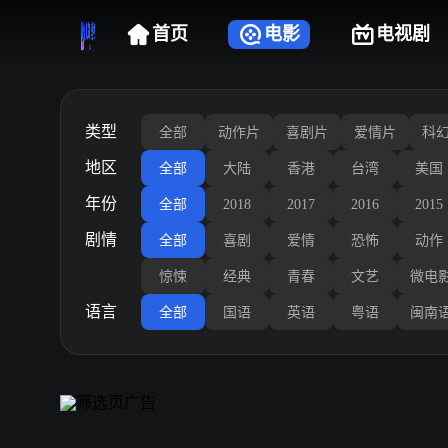
首页
电影
电视剧
类型
全部
动作片
喜剧片
爱情片
科
地区
全部
大陆
香港
台湾
美国
年份
全部
2018
2017
2016
2015
剧情
全部
喜剧
爱情
恐怖
动作
惊悚
经典
青春
文艺
微电
语言
全部
国语
英语
粤语
闽南