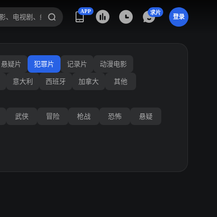
APP
求片
登录
悬疑片
犯罪片
记录片
动漫电影
意大利
西班牙
加拿大
其他
武侠
冒险
枪战
恐怖
悬疑