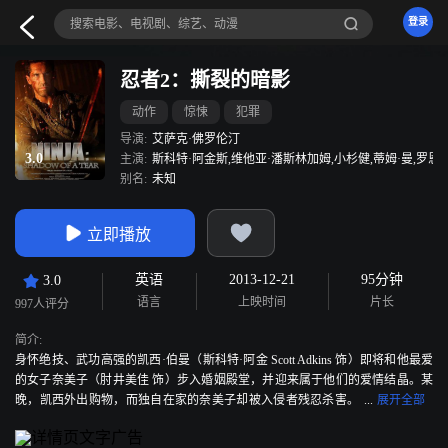
登录
忍者2：撕裂的暗影
动作
惊悚
犯罪
导演:
艾萨克·佛罗伦汀
3.0
主演:
斯科特·阿金斯,维他亚·潘斯林加姆,小杉健,蒂姆·曼,罗恩
别名:
未知
立即播放
英语
2013-12-21
95分钟
3.0
语言
上映时间
片长
997人评分
简介:
身怀绝技、武功高强的凯西·伯曼（斯科特·阿金 Scott Adkins 饰）即将和他最爱
的女子奈美子（肘井美佳 饰）步入婚姻殿堂，并迎来属于他们的爱情结晶。某
晚，凯西外出购物，而独自在家的奈美子却被入侵者残忍杀害。
压抑不住心底的愤懑与悲伤，凯西放纵怒火的喷薄。在此之后，他洗却前尘，
背着行囊来到故交中原（小杉健 饰）位于泰国的古贺道场修行，但是丧妻之痛