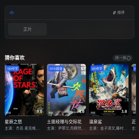
令这个孔武男子无法控制自己的情绪，有如随时暴走的猛兽。某日，道场一位
道友被人杀害，而凶手作案手法与杀害奈美子的凶手如出一辙。从中原口中得
db
排序
知，这一切可能正与当年和道场多有瓜葛、而如今成为金三角一代黑帮头目的
五郎（菅田俊 饰）所为。背负着深仇大恨，凯西再度上路……©豆瓣
正片
猜你喜欢
换一换
HD中字
DVD国语
HD中字
H
9.0
4.0
3.0
998
998
998
998
星辰之怒
土匪经理与交际花
温泉鲨
正
主演：杰克·麦克维,安德里亚·提瓦塔,Elijah Rowen,奥塔尔·萨拉利兹,Weronika Lesiak,Jord Knotter,Malgorzata Klara,Mayu Gralinska-Sakai,Sylwia Sokolowska,Monika Gieron
主演：尹翠兰,司穆然,周俊,杨晓梅,郑屹,苏永生,高峰,陈玉彪
主演：金子清文,藤村拓矢,中西裕胡,内藤正记,安原寛之,野二紀人
主演