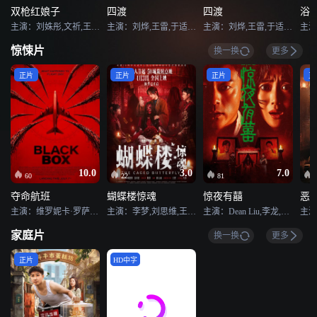
双枪红娘子
四渡
四渡
浴
主演：刘姝彤,文祈,王品一,谢宁,王岗岗,陈之辉,李为民,魏兆雄,王程,邱晨阳
主演：刘烨,王雷,于适,王志飞,王耀庆,林永健,印小天,张俪,袁文康,许魏洲,李九霄,蓝盈莹,曹炳琨,王雨甜,王天辰,谷嘉诚,李健,高戈,夏子轩,曹靖时,郭子凡,释小龙,李岷城,吴樾,赵达,谭凯,熊梓淇,李文玲,李晨,梁大维,潘斌龙,于晓光,刘欣杰,韩方晨,孙毅,曹成方,郝荣光
主演：刘烨,王雷,于适,王志飞,王耀庆,林永健,印小天,张俪,袁文康,许魏洲,李九霄,蓝盈莹,曹炳琨,王雨甜,王天辰,谷嘉诚,李健,高戈,夏子轩,曹靖时,郭子凡,释小龙,李岷城,吴樾,赵达,谭凯,熊梓淇,李文玲,李晨,梁大维,潘斌龙,于晓光,刘欣杰,韩方晨,孙毅,曹成方,郝荣光
惊悚片
换一换
更多
正片
正片
正片
正
10.0
3.0
7.0
60
22
81
夺命航班
蝴蝶楼惊魂
惊夜有囍
恶灵
主演：维罗妮卡·罗萨蒂,乔治娜·雷尼达斯,汤姆·布里特尼,汉娜克·塔波特,Danny·Mac,特蕾莎·森登·加西亚,戴恩·怀特·奥哈拉,莫莉·贝尔·赖特,Anton·Trendafilov,Asa·Ali,Betsy-Blue·English,Krasimir·Ivanov,Ruslana·Stancheva·Ivanova,Vaughn·Johseph,Ivan·Rangelov,Boadicea·Ricketts
主演：李梦,刘思维,王柠,姜卓君,周铁
主演：Dean Liu,李龙,秦牛正威,钱冬旎,王志鹏,王梓薇
家庭片
换一换
更多
正片
HD中字