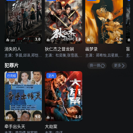
3.0
1.0
5.0
187
35
6
消失的人
狄仁杰之督龙锏
画梦录
盲
主演：李晨,邱泽,郑恺,李梦,刘浩存,滕哲,黄小蕾,张琪,冯兵,姜妍,毕雯珺,冯雪雅
主演：杜奕衡,张雪菡,张珹朗
主演：郑希怡,吕星辰,唐诗逸,林柏叡,代露娃
主演
犯罪片
换一换
更多
已完结
正片
9.0
3.0
0
31
牵手出头天
大劫案
主演：曾华倩,翁家明,张晨光,林瑞阳,陈美凤,龙劭华,况明洁,蔡灿得,崔佩仪,许淑苹
主演：内详