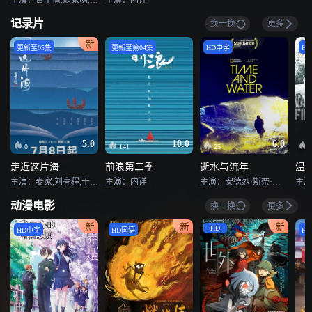
记录片
换一换
更多
更新至05集
更新至第04集
HD中字
H
5.0
10.0
6.0
0
141
25
走近这片海
前浪第二季
逝水与流年
温
主演：麦家,刘亮程,于坚,李修文,许知远,谢有顺
主演：内详
主演：安德烈·斯奈·马格纳森,Árni Kjartansson,赫迪斯·斯特芬斯多蒂尔,Hulda Filippusdóttir,Jón Sigurður Pétursson
主演
动漫电影
换一换
更多
HD
HD中字
HD国语
H