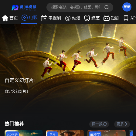
登录
电影
首页
电视剧
动漫
综艺
短剧
A
自定义幻灯片1
自定义幻灯片1
热门推荐
换一换
更多
HD国语
正片
HD中字
H