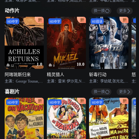
主演：埃洛伊·波胡,皮耶尔弗兰切斯科·法维诺,埃洛迪·布歇,马克西姆·斯拉文斯基,内森·贾皮,弗拉迪斯拉夫·霍利克,玛洛·赫比齐,菲利普·佩特,查琳·保罗,穆尼尔·马戈姆,罗萨莉·劳尔,朱莉·尼克拉,阿德利尔·索伦特,耶利扎维塔·阿芳妮娜,萨米尔·萨多恩
主演：杨皓宇,周迅,贝伊勒,康春雷
主演：申敏儿,金南熙,李承勇,金英雅
主演
动作片
换一换
更多
H
HD中字
HD中字
HD国语
1.0
10.0
7.0
52
0
128
阿喀琉斯归来
精灵猎人
斩毒行动
怒
主演：George Tounas,Jannis Sky,C. Dan,Kristina Lafser,鲁迪·莱德贝特
主演：雷米·伊沙克,Norreen Iman,吕杨,Alicia Amin
主演：李幼斌,张光北,李雨桐
喜剧片
换一换
更多
HD中字
HD中字
HD中字
H