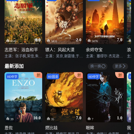
8.0
2.0
7.0
6542
5833
5076
志愿军：浴血和平
镖人：风起大漠
余烬夺宝
浪
主演：张子枫,宋佳,朱亚文,陈飞宇,彭昱畅,肖央,王砚辉,郭涛,王传君,周政杰,张宥浩,吴昊宸,王挺,郭晓东,李晨,杜江,冯绍峰,闫妮,阿如那,曲禾,王雨甜,于谨维,王阳,张雪迎,刘军,朱一龙,辛柏青,袁凯,梁靖康,于清斌
主演：吴京,谢霆锋,于适,陈丽君,孙艺洲,此沙,李云霄,梁家辉,张晋,惠英红,张译,李连杰,刘耀文,熊瑾怡,莒谦朗,白那日苏,梁壁荧,文俊辉,董思成,林秋楠,景瓷,张艺泷,李嘉辉,寇占文,代乐乐,释彦能,徐向东,淳于珊珊,孟鹤堂,于荣光,陈少熙,赵箭,袁和平
主演：塞缪尔·杰克逊,戴夫·巴蒂斯塔,欧嘉·柯瑞兰寇,丹尼尔·伯哈特,克里斯托弗·海维尤,伊登·爱普斯坦,乔治·索纳,菲尔·齐默尔曼,卢卡斯·弗拉斯,罗伯特·霍利克
最新添加
换一换
更多
HD中字
HD国语
HD中字
H
10.0
7.0
1.0
39
35
7
恩佐
燃比娃
眼眸