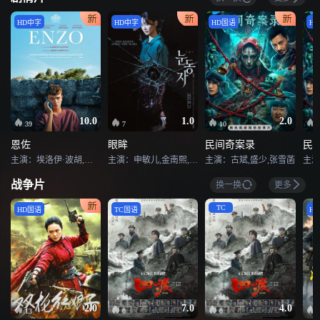
HD中字
HD中字
HD国语
H
10.0
1.0
2.0
39
7
10
恩佐
眼眸
民间奇案录
民
主演：埃洛伊·波胡,皮耶尔弗兰切斯科·法维诺,埃洛迪·布歇,马克西姆·斯拉文斯基,内森·贾皮,弗拉迪斯拉夫·霍利克,玛洛·赫比齐,菲利普·佩特,查琳·保罗,穆尼尔·马戈姆,罗萨莉·劳尔,朱莉·尼克拉,阿德利尔·索伦特,耶利扎维塔·阿芳妮娜,萨米尔·萨多恩
主演：申敏儿,金南熙,李承勇,金英雅
主演：古斌,盛少,张雪菡
主演
战争片
换一换
更多
TC
HD国语
TC国语
H
2.0
7.0
4.0
13
0
0