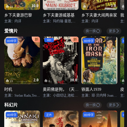
10.0
4.0
1.0
24
8
7
乡下夫妻游巴黎
乡下夫妻游威基基
乡下夫妻大闹两亲家
我
主演：内详
主演：玛约瑞·曼恩,珀西·基尔布莱德,洛丽·纳尔逊,Byron Palmer,Hilo Hattie,罗素·约翰逊
主演：内详
爱情片
换一换
更多
HD
HD中字
HD中字
H
2.0
10.0
2.0
13
0
15
时机
奥莉佛是狗，（天哪！！）这家伙电影版
铁面人1939
皮
主演：Stefan Radu,Teodora Colt,Irina Artenii
主演：小田切让,池松壮亮,麻生久美子,本田翼,冈山天音,黑木华,铃木庆一,永濑正敏,佐藤浩市,岛田久作,宇野祥平,香椎由宇,吉冈里帆,鹿贺丈史,森川葵,菊地姬奈,高岛政宏,浦井梨广,深津绘里
主演：琼·贝内特 Joan Bennett,路易斯·海沃德 Louis Hayward,华伦·威廉,约瑟夫·希尔德克劳特
科幻片
换一换
更多
HD中字
正片
HD中字
H