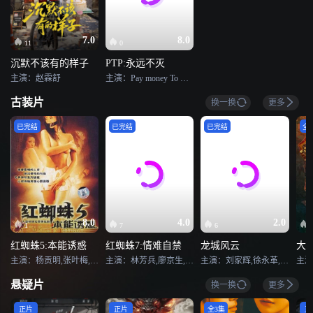
7.0
8.0
11
0
沉默不该有的样子
PTP:永远不灭
主演：赵霖舒
主演：Pay money To my Pain
古装片
换一换
更多
已完结
已完结
已完结
全2
8.0
4.0
2.0
1
7
6
红蜘蛛5:本能诱惑
红蜘蛛7:情难自禁
龙城风云
大
主演：杨贡明,张叶梅,安琪,吴先明,王天妮,李亚天
主演：林芳兵,廖京生,孙松
主演：刘家辉,徐永革,马可悦,洪波,郑玉龙,刘璐璐,罗文丽,陈祥江,邢文杰
悬疑片
换一换
更多
正片
正片
全3集
正