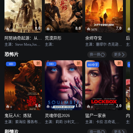
8.0
8.0
7.0
131
8
5076
阿努纳奇起源：从苏美尔到南美洲
荒漠异形
余烬夺宝
后
主演：Steve Mera,Josh Mills
主演：
主演：塞缪尔·杰克逊,戴夫·巴蒂斯塔,欧嘉·柯瑞兰寇,丹尼尔·伯哈特,克里斯托弗·海维尤,伊登·爱普斯坦,乔治·索纳,菲尔·齐默尔曼,卢卡斯·弗拉斯,罗伯特·霍利克
恐怖片
换一换
更多
HD
HD
HD中字
H
1.0
1.0
2.0
0
0
0
鬼玩人6：炼狱
灵魂伴侣2026
猛尸一家亲
内
主演：索海拉·雅各布,亨特·杜汉,卢西安·布坎南,坦蒂·莱特,乔治·普拉尔,埃罗尔·尚德,维克托里·恩杜克韦,莫德·戴维,基努·卡里姆,塔皮瓦·索罗帕,格雷塔·范登布林克
主演：莉莉·沙利文,大卫·里达尔,克劳迪娅·杜米特,阿尔蒂·佛鲁山,伊利亚·库克,马拉·胡夫,西德尼·布莱克波恩,伊莎贝尔·邦弗雷,艾玛·拉莫斯,奥利弗·库珀,尼古拉斯·拉尼,汉娜·玛玛丽斯,加里·赫泽勒,乔丹妮·琼斯,安德鲁·艾斯科夫
主演：卡拉·古奇诺,凯瑟琳·伊莎贝尔,卢·泰勒·普奇,唐纳德·沙利斯,凯文·麦克纳尔蒂,Jason William Day,杰森·麦金农,罗曼·金赛拉,杰卡·博尚,Darcey Johnson,Aedan Edwards,Lee Tichon,Kenny Wood-Schatz
剧情片
换一换
更多