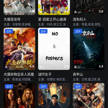
9.0
8.0
3.0
781
749
187
大唐双龙传
爱·回家之开心速递
消失的人
主演：刘家辉,吴卓羲,李子雄,周仲,林峯,翁虹,刘江,艾威,胡定欣,李倩,唐宁,伍咏薇,郭政鸿,陈鸿烈,邵传勇,杨怡,郭耀明,蔡洁雯,戴志伟,黎汉持,邓浩光,蒋虹
主演：刘丹,单立文,汤盈盈,吕慧仪,罗乐林,马贯东,苏韵姿,周嘉洛,陈浚霆,吴伟豪
主演：李晨,邱泽,郑恺,李梦,刘浩存,滕哲,黄小蕾,张琪,冯兵,姜妍,毕雯珺,冯雪雅
正片
正片
正片
9.0
5.0
4.0
73
67
47
大唐妖物志杀人凤凰
谜印女子
哀牢山
主演：陈意涵,刘铠维,吴昊泽
主演：坎德拉·佩尼亚,琪拉·米洛
主演：王硕,霍卫民,梁晶晶,闵星翰,付妤舒,索微
正片
正片
正片