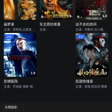
5.0
1.0
6.0
6
6
4
画梦录
东北奇妙故事
出不去的房间
主演：郑希怡,吕星辰,唐诗逸,林柏叡,代露娃
主演：
主演：刘敬宇,巩小榕,邹元清,姜贞羽
正片
正片
1.0
5.0
3
2
恐惧医院
民国惊魂录
主演：乔纳森·莱斯·梅耶斯,洛奇林·莫罗,伊利斯·莱韦斯克,安尼塔·布朗,布拉德利·斯泰克尔,加里·切克,Rachelle Goulding,米拉·琼斯,Andre Tricoteux,特雷佐·马霍洛
主演：郝普,陈凯欣,曹璐
友情链接：