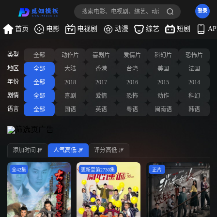
登录
首页
电影
电视剧
动漫
综艺
短剧
A
类型
全部
动作片
喜剧片
爱情片
科幻片
恐怖片
地区
全部
大陆
香港
台湾
美国
法国
年份
全部
2018
2017
2016
2015
2014
剧情
全部
喜剧
爱情
恐怖
动作
科幻
语言
全部
国语
英语
粤语
闽南语
韩语
添加时间
人气高低
评分高低
全42集
更新至第2730集
正片