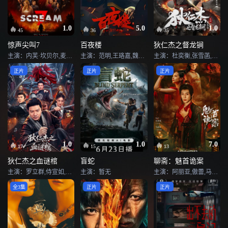
1.0
5.0
1.0
45
36
35
惊声尖叫7
百夜楼
狄仁杰之督龙锏
主演：内芙·坎贝尔,麦肯娜·格瑞丝,马修·里沃德,安娜·坎普,吉米·塔特罗,乔尔·麦克哈尔,柯特妮·考克斯,罗格·杰克逊,艾米·彭伯顿,大卫·阿奎特,马克·康苏斯,贾思敏·萨沃伊·布朗,伊桑·恩布里,梅森·古丁,伊莎贝尔·梅,塞莱斯特·奥康纳,维克托·特平,萨姆·雷希纳,米歇尔·兰道夫,斯科特·弗利,阿萨·格尔曼,Scott·Allen·Frederick,Josh·Thrower,Cyle·Winters
主演：范明,王珞嘉,魏晓璇,楼南光,九孔
主演：杜奕衡,张雪菡,张珹朗
正片
正片
正片
1.0
1.0
7.0
17
15
13
狄仁杰之血谜棺
盲蛇
聊斋：魅首诡案
主演：罗立群,侍宣如,杜奕衡,陈心怡,刘芯予
主演：暂无
主演：阿丽亚,傲蕾,马丽亚,郭绅钰
全3集
正片
正片