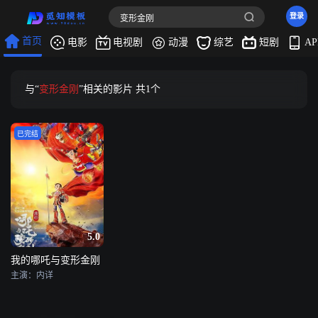
登录
首页
电影
电视剧
动漫
综艺
短剧
A
与“
变形金刚
”相关的影片 共
1
个
已完结
5.0
24
我的哪吒与变形金刚
主演：内详