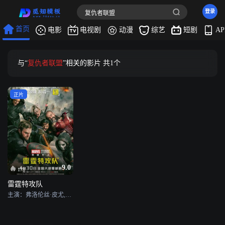
登录
首页
电影
电视剧
动漫
综艺
短剧
A
与“
复仇者联盟
”相关的影片 共
1
个
正片
9.0
178
雷霆特攻队
主演：弗洛伦丝·皮尤,塞巴斯蒂安·斯坦,茱莉亚·路易斯-德瑞弗斯,刘易斯·普尔曼,大卫·哈伯,怀亚特·罗素,汉娜·乔恩-卡门,欧嘉·柯瑞兰寇,杰拉尔丁·维斯瓦纳坦,温德尔·皮尔斯,克里斯·鲍尔,维奥莱特·麦格劳,亚历克莎·斯温顿,埃里克·兰格,基娅拉·斯特拉,斯特凡诺·卡拉纳特,詹弗兰科·特林,格奥尔基·卡萨夫,夏洛特·安·塔克,加布里埃·宾德洛斯,里贾纳·陈婷,马洛里·霍夫,珍尼佛·郑,朱莉亚·阿库,克莱顿·库珀,约书亚·米克尔,凯尔文·威瑟斯彭,丰江,麦肯西·埃默里,亚历山大·罗伯茨