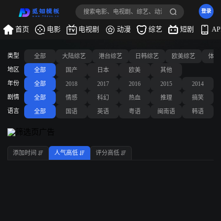
登录
首页
电影
电视剧
动漫
综艺
短剧
A
类型
全部
大陆综艺
港台综艺
日韩综艺
欧美综艺
体育
地区
全部
国产
日本
欧美
其他
年份
全部
2018
2017
2016
2015
2014
剧情
全部
情感
科幻
热血
推理
搞笑
语言
全部
国语
英语
粤语
闽南语
韩语
添加时间
人气高低
评分高低