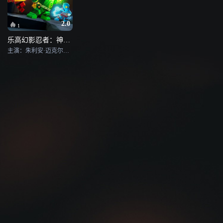
2.0
1
乐高幻影忍者：神龙崛起
主演：朱利安·迈克尔斯,迈克尔·亚当思韦特,安德鲁·弗朗西斯,山姆·文森特,文森·童,吉尔斯·潘顿,布瑞恩·德拉蒙德,Paul Dobson,Deven Christian Mack,凯莉·梅茲格,布伦特·米勒,Sabrina Pitre