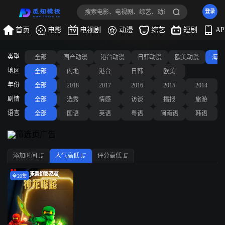
登录
首页
电影
电视剧
动漫
综艺
短剧
A
类型
全部
国产动漫
港台动漫
日韩动漫
欧美动漫
海外
地区
全部
内地
港台
日韩
欧美
年份
全部
2018
2017
2016
2015
2014
剧情
全部
选秀
情感
访谈
播报
旅游
语言
全部
国语
英语
粤语
闽南语
韩语
添加时间
人气高低
评分高低
全20集