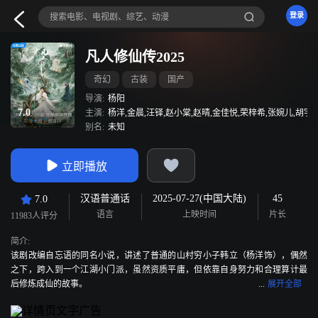
登录
凡人修仙传2025
奇幻
古装
国产
导演:
杨阳
7.0
主演:
杨洋,金晨,汪铎,赵小棠,赵晴,金佳悦,荣梓希,张婉儿,胡宇轩
别名:
未知
立即播放
汉语普通话
2025-07-27(中国大陆)
45
7.0
语言
上映时间
片长
11983人评分
简介:
该剧改编自忘语的同名小说，讲述了普通的山村穷小子韩立（杨洋饰），偶然
之下，跨入到一个江湖小门派，虽然资质平庸，但依靠自身努力和合理算计最
后修炼成仙的故事。