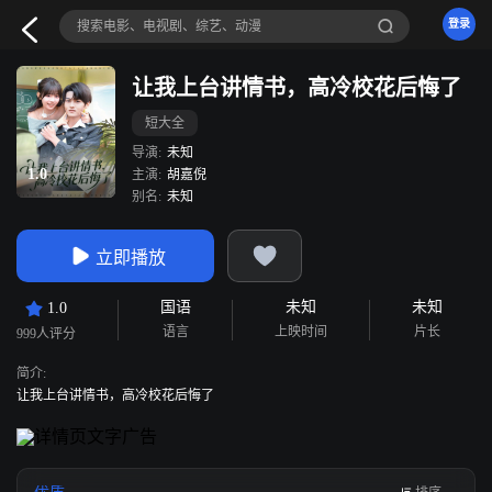
登录
让我上台讲情书，高冷校花后悔了
短大全
导演:
未知
1.0
主演:
胡嘉倪
别名:
未知
立即播放
国语
未知
未知
1.0
语言
上映时间
片长
999人评分
简介:
让我上台讲情书，高冷校花后悔了