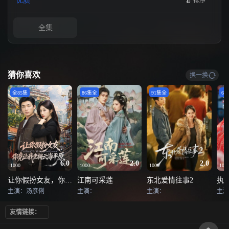
优质
排序
全集
猜你喜欢
换一换
全85集
86集全
91集全
68
6.0
2.0
2.0
1000
1000
1000
100
让你假扮女友，你竟让我坐拥云海平原
江南可采莲
东北爱情往事2
执
主演：汤彦俐
主演：
主演：
主演
友情链接：