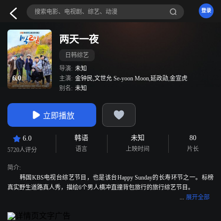
登录
两天一夜
日韩综艺
导演:
未知
6.0
主演:
金钟民,文世允 Se-yoon Moon,延政勋,金宣虎
别名:
未知
立即播放
韩语
未知
80
6.0
语言
上映时间
片长
5720人评分
简介:
韩国KBS电视台综艺节目，也是该台Happy Sunday的长寿环节之一。标榜
真实野生道路真人秀，描绘6个男人横冲直撞背包旅行的旅行综艺节目。
该节目于2007年8月5日开播，2019年3月两天一夜第三季结束后，于2019年
12月8日播出第四季。