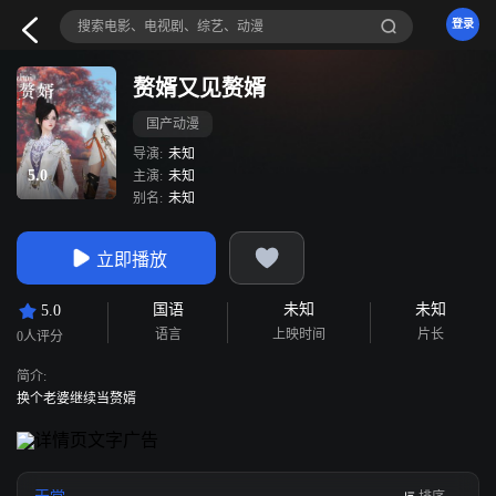
登录
赘婿又见赘婿
国产动漫
导演:
未知
5.0
主演:
未知
别名:
未知
立即播放
国语
未知
未知
5.0
语言
上映时间
片长
0人评分
简介:
换个老婆继续当赘婿