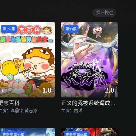
换一换
第157集
第93集
1.0
2.0
1
1
肥志百科
正义的我被系统逼成大反派动态漫画
主演：温鼎铭,黄志添
主演：内详
更新至第99集
更新至第06集