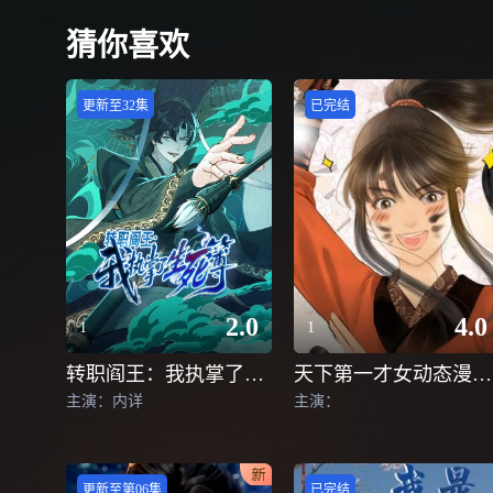
猜你喜欢
更新至32集
已完结
2.0
4.0
1
1
转职阎王：我执掌了生死簿动态漫画
天下第一才女动态漫画第一季
主演：内详
主演：
更新至第06集
已完结