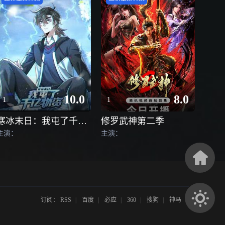
10.0
8.0
1
1
寒冰末日：我屯了千亿物资动态漫
修罗武神第二季
主演：
主演：
订阅：
RSS
|
百度
|
必应
|
360
|
搜狗
|
神马