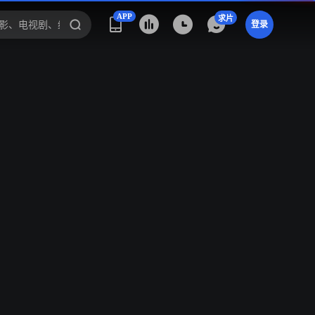
APP
求片
登录