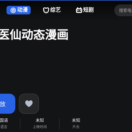
动漫
综艺
短剧
医仙动态漫画
放
国语
未知
未知
语言
上映时间
片长