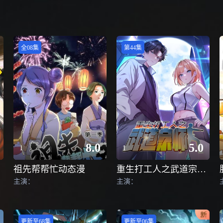
全08集
第44集
8.0
5.0
1
1
祖先帮帮忙动态漫
重生打工人之武道宗师动态漫画第一季
主演：
主演：
更新至68集
更新至06集