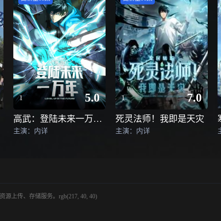
5.0
7.0
1
1
高武：登陆未来一万年动态漫画
死灵法师！我即是天灾
主演：内详
主演：内详
储服务。rgb(217, 40, 40)