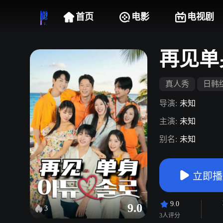
首页
电影
电视剧
再见单
真人秀
日韩
导演:
未知
主演:
未知
别名:
未知
立即播
9.0
9.0
3
3人评分