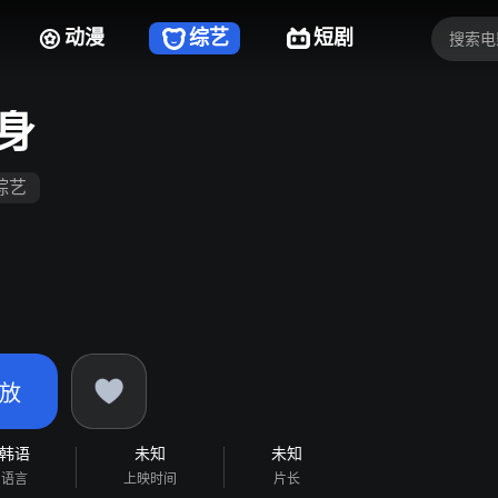
动漫
综艺
短剧
身
综艺
放
韩语
未知
未知
语言
上映时间
片长