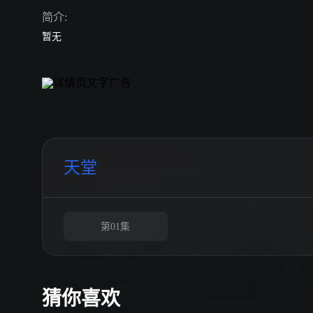
简介:
暂无
天堂
第01集
猜你喜欢