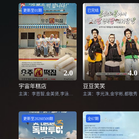
更新至01期
已完结
2.0
4.0
4
4
宇宙年糕店
豆豆笑笑
主演：李恩智,金美贤,李泳知,安宥真
主演：李光洙,金宇彬,都敬秀
更新至20260509期
全67期