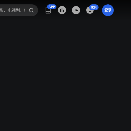
APP
求片
登录