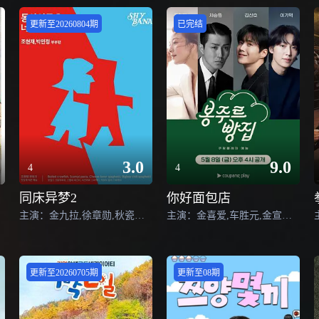
更新至20260804期
已完结
3.0
9.0
4
4
同床异梦2
你好面包店
主演：金九拉,徐章勋,秋瓷炫,于晓光
主演：金喜爱,车胜元,金宣虎,李基泽
更新至20260705期
更新至08期