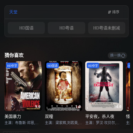
天堂
排序
HD国语
HD粤语
HD粤语未删减
猜你喜欢
换一换
HD中字
HD国语
HD中字
H
9.0
1.0
10.0
1
1
1
1
美国暴力
双瞳
平安夜，杀人夜
怪
主演：布鲁斯·邓恩,丹妮丝·理查兹,凯维·莱曼-默塞尤,哥伦布·绍特,罗布·格隆科夫斯基,迈克尔·帕尔,约翰尼·梅辛纳,爱玛·里格比,尼克·齐兰德,帕特里克·基尔帕特里克,迈克尔·约翰·朗,米歇尔·圣托彼得罗,威洛·黑尔
主演：梁家辉,刘若英,戴立忍,大卫·摩斯,杨贵媚,林涵,郎雄
主演：罗汉·坎贝尔,露比·莫迪恩,马克·艾奇逊,沙龙·巴杰,大卫·劳伦斯·布朗,埃里克·阿塔瓦尔,托米·雷梅尔,大卫·汤姆林森,伊莎·薇洛特,Rick Skene,Tom Young,马德琳·考克斯,Yan Joseph,Richard Patrick Tolton II,Lam An,Jasmine Wallace,弗雷德里克·艾伦,Logan Sawyer,Julien Neault-Lount,安德烈娅·格里宁