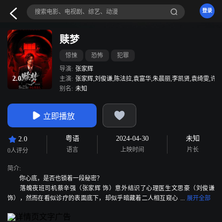
登录
赎梦
惊悚
恐怖
犯罪
导演:
张家辉
2.0
主演:
张家辉,刘俊谦,陈法拉,袁富华,朱晨丽,李凯贤,袁绮雯,许
别名:
未知
立即播放
粤语
2024-04-30
未知
2.0
语言
上映时间
片长
0人评分
简介:
你心底，是否也锁着一段秘密？
落魄夜班司机蔡辛强（张家辉 饰）意外结识了心理医生文思豪（刘俊谦
饰），然而在看似诊疗的表面底下，却似乎暗藏着二人相互窥心
探秘的审视，目光交锋间，心魔呼之欲出……一场离奇车祸，一桩灭门惨案，
诡异幻影不断重现，惊悚氛围下，直指灵魂叩问：你敢直面内心的恐惧吗？