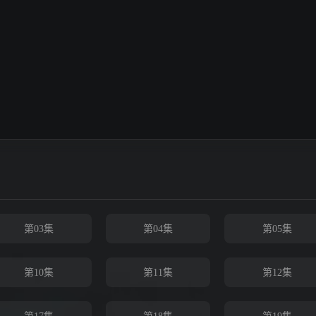
第03集
第04集
第05集
第10集
第11集
第12集