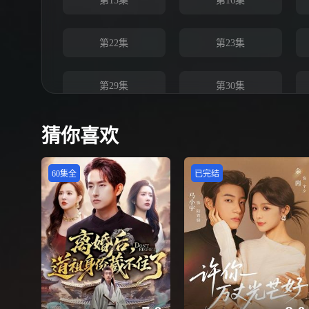
第15集
第16集
第22集
第23集
第29集
第30集
第36集
第37集
猜你喜欢
第43集
第44集
60集全
已完结
第50集
第51集
第57集
第58集
第64集
第65集