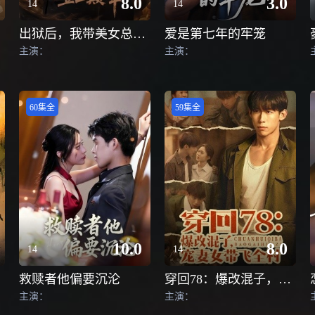
8.0
3.0
14
14
出狱后，我带美女总裁登上巅峰
爱是第七年的牢笼
第73集
主演：
主演：
60集全
59集全
10.0
8.0
14
14
救赎者他偏要沉沦
穿回78：爆改混子，宠妻女带飞全村
主演：
主演：