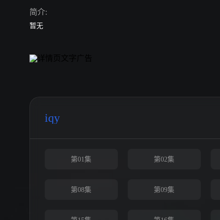
简介:
暂无
iqy
第01集
第02集
第08集
第09集