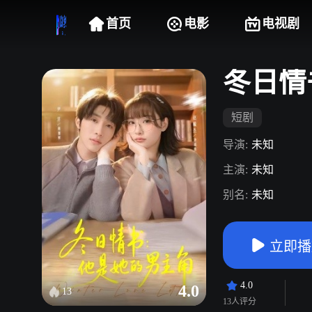
首页
电影
电视剧
冬日情
短剧
导演:
未知
主演:
未知
别名:
未知
立即播
4.0
4.0
13
13人评分