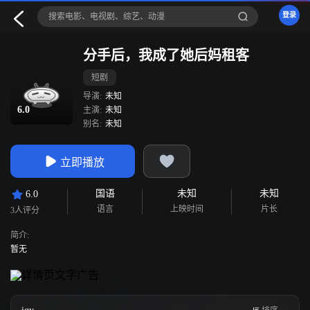
登录
分手后，我成了她后妈租客
短剧
导演:
未知
6.0
主演:
未知
别名:
未知
立即播放
国语
未知
未知
6.0
语言
上映时间
片长
3人评分
简介:
暂无