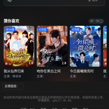
iqy
排序
猜你喜欢
换一换
全103集
已完结
已完结
80
1.0
2.0
4.0
32
0
0
我从仙界归来
吻你在黑白之间
今日晨曦微亮时
我
主演：林冰冰
主演：
主演：
主演
友情链接：
本站所有内容均来自互联网分享站点所提供的公开引用资源，未提供资源上传、
存储服务。rgb(217, 40, 40)