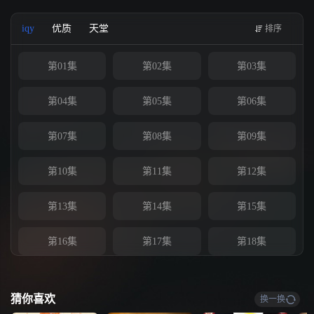
她逐渐看清了自己内心之后，她坚定地选择了那个尊重她本性，容许她做自己
的陈三爷。俩人婚后，她也逐渐成长为合格的重臣夫人，辅佐陈三爷一步步登
iqy
优质
天堂
排序
上首辅之位，与陈三爷携手，将利国利民的一系列政策推行天下，解百姓之
苦，成就太平盛世。
第01集
第02集
第03集
第04集
第05集
第06集
第07集
第08集
第09集
第10集
第11集
第12集
第13集
第14集
第15集
第16集
第17集
第18集
第19集
第20集
第21集
猜你喜欢
换一换
第22集
第23集
第24集