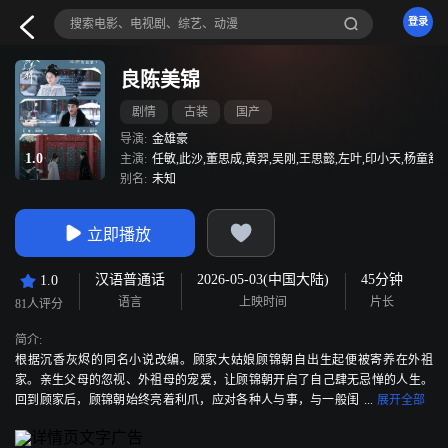
登录
良陈美锦
剧情
古装
国产
导演:
金雄豪
1.0
主演:
任敏,此沙,董思成,黄羿,吴刚,王思懿,左叶,印小天,杨童舒,
别名:
未知
立即播放
汉语普通话
2026-05-03(中国大陆)
45分钟
1.0
语言
上映时间
片长
81人评分
简介:
根据沉香灰烬的同名小说改编。顾家大姑娘顾锦朝自出生起便被寄养在外祖
家。亲生父母的忽视、外祖母的宠爱，让顾锦朝开启了自己肆无忌惮的人生。
回到顾家后，顾锦朝始终亮着利爪，应对各种人与事，与一般闺
阁女子颇为不同。顾锦朝蓬勃的生命力直击内阁权臣陈三爷的心，也深深吸引
着世子爷叶限、端方君子陈玄青。面对婚嫁问题，顾锦朝有自己的婚恋观。在