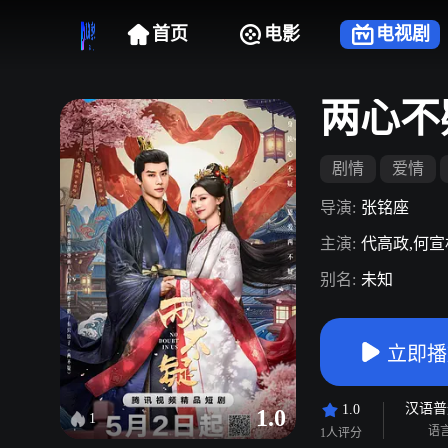
首页
电影
电视剧
两心不
剧情
爱情
导演:
张铭座
主演:
代高政,何宣
别名:
未知
立即播
汉语普
1.0
1.0
1
语
1人评分