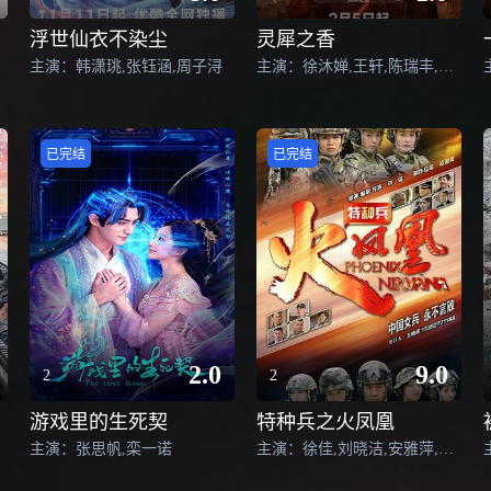
浮世仙衣不染尘
灵犀之香
主演：韩潇珧,张钰涵,周子浔
主演：徐沐婵,王轩,陈瑞丰,赵熙玥,庄颖
已完结
已完结
2.0
9.0
2
2
游戏里的生死契
特种兵之火凤凰
主演：张思帆,栾一诺
主演：徐佳,刘晓洁,安雅萍,程愫,杨舒,任柯诺,赵荀,李飞,郝率,万茜,甘露,童苡萱,洪卫,姜艺声,何达,闪媛媛,郭艳,侯勇,刘金山,任天野,吴京安