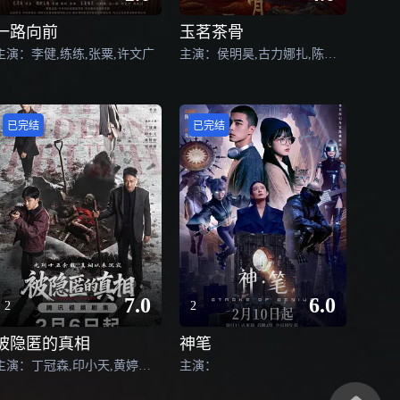
一路向前
玉茗茶骨
主演：李健,练练,张粟,许文广
主演：侯明昊,古力娜扎,陈若轩,程潇,赵弈钦,张南,张慧雯,胡静,李倩,汤镇业,曹骏,张垒,柳明明,于明加,张百乔,刘雪华,赵昭仪,姜超,董璇,杨雪,完颜洛绒,马闻远,李菲,赵嘉敏,刘擎,舒童,张婉莹,滕泽文,潘宥诚,黄星羱,孙晶晶,李千逸,余茵,白川,李佳洁,弭金,蒙恩,金秋,白翊汝,伍中元,崔旭宇,陈腾跃
已完结
已完结
7.0
6.0
2
2
被隐匿的真相
神笔
主演：丁冠森,印小天,黄婷婷,郭品超,王宁,张晓谦,高戈,夏志卿,翟宇佳,宋梓侨,王宏,陈天明,刘梓涵,詹妮,苏茂洋
主演：