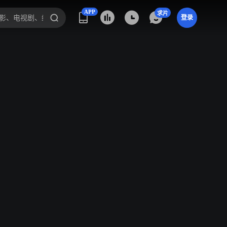
APP
求片
登录