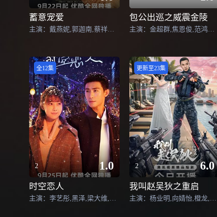
蓄意宠爱
包公出巡之威震金陵
主演：戴燕妮,郭迦南,蔡祥宇,王沫溪,范晓东,林潇,李是,马东延,栾浚威,萧松原,陈欢,葛兆美,马昕墨,潘德文
主演：金超群,焦恩俊,范鸿轩,唐国强
全12集
更新至23集
1.0
6.0
2
2
时空恋人
我叫赵吴狄之重启
主演：李艺彤,黑泽,梁大维,闫可欣,耿艺展
主演：杨业明,向婧怡,橙龙,步籽颖,姜艺声,石照杰,黄烁文,孙金笑,吉元雪,乔馨,张智坤