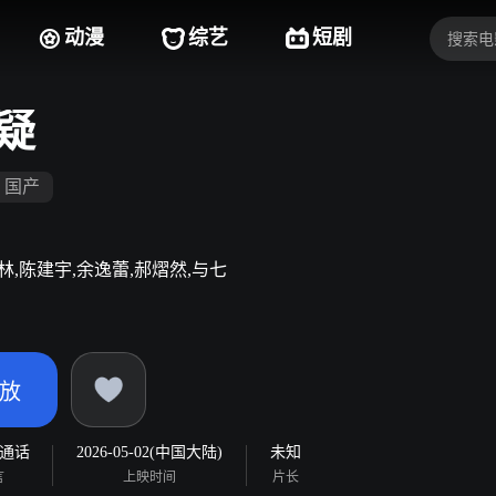
动漫
综艺
短剧
疑
国产
林,陈建宇,余逸蕾,郝熠然,与七
放
通话
2026-05-02(中国大陆)
未知
言
上映时间
片长