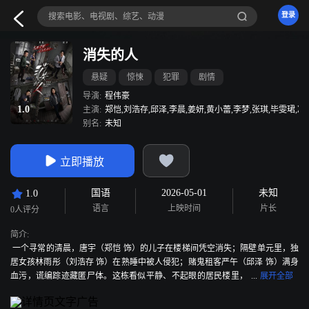
登录
消失的人
悬疑
惊悚
犯罪
剧情
导演:
程伟豪
1.0
主演:
郑恺,刘浩存,邱泽,李晨,姜妍,黄小蕾,李梦,张琪,毕雯珺,冯
别名:
未知
立即播放
国语
2026-05-01
未知
1.0
语言
上映时间
片长
0人评分
简介:
一个寻常的清晨，唐宇（郑恺 饰）的儿子在楼梯间凭空消失；隔壁单元里，独
居女孩林雨彤（刘浩存 饰）在熟睡中被人侵犯；赌鬼租客严午（邱泽 饰）满身
血污，谎编踪迹藏匿尸体。这栋看似平静、不起眼的居民楼里，
每个擦肩而过的“熟人”，都有可能是藏着獠牙的恶鬼。当人心比鬼更可怕时，你
每天出入的家门，都可能是通往地狱的入口…… 本片改编自豆瓣阅读连载小说