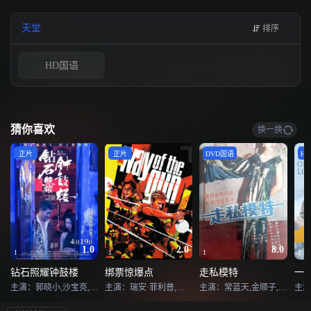
《海葵》，作者贝客邦。
天堂
排序
HD国语
猜你喜欢
换一换
正片
正片
DVD国语
H
1.0
2.0
8.0
1
1
1
1
钻石照耀钟鼓楼
绑票惊爆点
走私模特
一秒
主演：郭晓小,沙宝亮,王文思,吴涛,陈芋米,祁又一,周子贺
主演：瑞安·菲利普,本尼西奥·德尔·托罗,朱丽叶特·刘易斯
主演：常蓝天,金顺子,啜二勇,佘南南